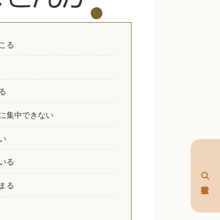
こる
る
に集中できない
い
いる
まる