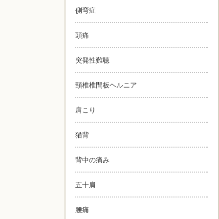
側弯症
頭痛
突発性難聴
頸椎椎間板ヘルニア
肩こり
猫背
背中の痛み
五十肩
腰痛