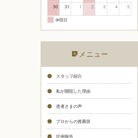
30
31
1
2
3
4
5
休院日
メニュー
スタッフ紹介
私が開院した理由
患者さまの声
プロからの推薦状
症例報告