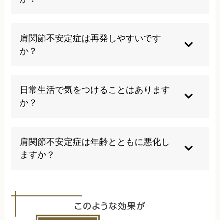
カイロプラクティックや整体などの手技療法によ
り、関節の機能を改善し根本的な治療が可能な場
肩関節不安定症は再発しやすいです
合があります。
か？
適切な治療を受けずに放置したり、原因となる動
作を続けると再発しやすい傾向があります。
日常生活で気をつけることはあります
か？
正しい姿勢を心がけ、肩に負担をかける動作を避
け、適度な運動で筋力を維持することが大切で
肩関節不安定症は年齢とともに悪化し
す。
ますか？
適切な治療を受けなければ年齢とともに悪化する
可能性がありますが、早期治療により進行を防ぐ
ことができます。