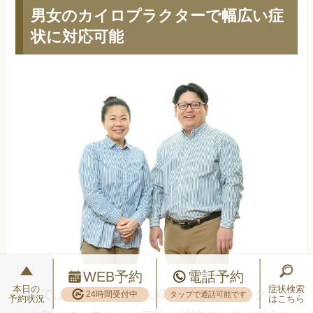
男女のカイロプラクターで幅広い症
状に対応可能
WEB予約
電話予約
本日の
症状検索
日本では珍しく男女（夫婦）のカイロプラクター
24時間受付中
タップで通話可能です
予約状況
はこちら