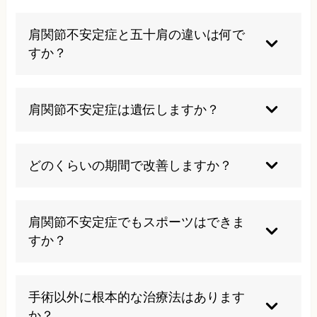
肩に過度な負担をかける動作や、無理な筋力トレ
ーニングは避けるべきです。症状を悪化させる可
肩関節不安定症と五十肩の違いは何で
能性があります。
すか？
五十肩は肩が固まって動かなくなる疾患ですが、
肩関節不安定症は逆に関節が緩くなって不安定に
肩関節不安定症は遺伝しますか？
なる疾患です。
生来の関節の緩さは遺伝的要因が関与することが
ありますが、必ずしも遺伝するわけではありませ
どのくらいの期間で改善しますか？
ん。
症状の程度や治療法により異なりますが、適切な
治療を受ければ数ヶ月から半年程度で改善が期待
肩関節不安定症でもスポーツはできま
できます。
すか？
症状が軽度であれば可能ですが、無理をすると悪
化する可能性があるため、専門家の指導のもとで
手術以外に根本的な治療法はあります
行うことが重要です。
か？