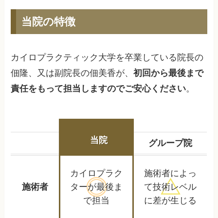
当院の特徴
カイロプラクティック大学を卒業している院長の
佃隆、又は副院長の佃美香が、
初回から最後まで
責任をもって担当しますのでご安心ください
。
当院
グループ院
カイロプラク
施術者によっ
施術者
ターが
最後ま
て
技術レベル
で担当
に差が生じる