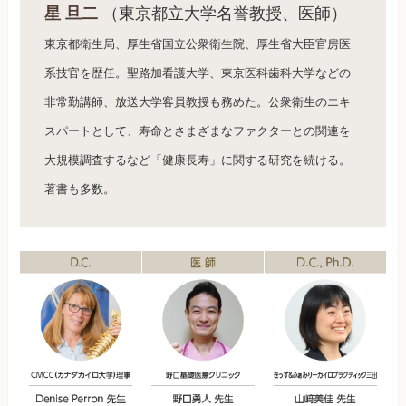
星 旦二
（東京都立大学名誉教授、医師）
東京都衛生局、厚生省国立公衆衛生院、厚生省大臣官房医
系技官を歴任。聖路加看護大学、東京医科歯科大学などの
非常勤講師、放送大学客員教授も務めた。公衆衛生のエキ
スパートとして、寿命とさまざまなファクターとの関連を
大規模調査するなど「健康長寿」に関する研究を続ける。
著書も多数。