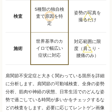
5種類の独自検
姿勢の写真を
検査
査で
原因を特
撮るだけ
定
世界基準のカ
対応範囲に限
イロで
幅広い
施術
度
（肩こり・
症状に対応
腰痛のみ）
肩関節不安定症と大きく関わっている箇所を詳細
に分析します。肩関節の可動域検査、全身の姿勢
分析、筋肉や神経の状態、日常生活でのどんな姿
勢で過ごしている時間が多いかをチェックするな
どの検査をします。必要に応じてレントゲン画像