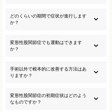
する特定の疾患です。
直接遺伝するものではありませんが、先天性股関
節脱臼や臼蓋形成不全などの素因が遺伝的要因と
どのくらいの期間で症状が進行します
して関与する場合があります。
か？
個人差がありますが、一般的に数年から十数年か
けて徐々に進行します。早期の適切な対処により
変形性股関節症でも運動はできます
進行を遅らせることが可能です。
か？
適切な運動は筋力維持に重要ですが、水中ウォー
キングなど関節への負担が少ない運動を選択する
手術以外で根本的に改善する方法はあ
ことが大切です。
りますか？
カイロプラクティックなどの手技療法により、関
節の動きを改善し症状の軽減を図ることができる
変形性股関節症の初期症状はどのよう
場合があります。
なものですか？