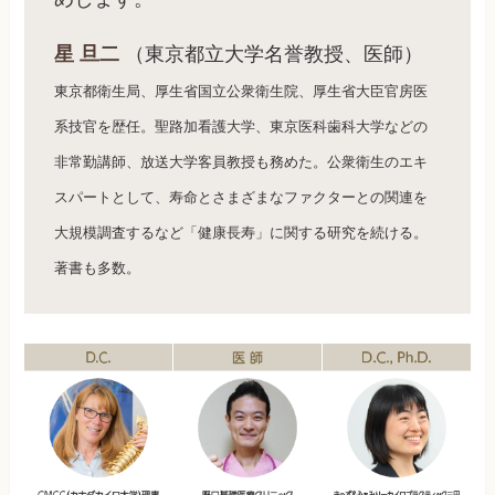
星 旦二
（東京都立大学名誉教授、医師）
東京都衛生局、厚生省国立公衆衛生院、厚生省大臣官房医
系技官を歴任。聖路加看護大学、東京医科歯科大学などの
非常勤講師、放送大学客員教授も務めた。公衆衛生のエキ
スパートとして、寿命とさまざまなファクターとの関連を
大規模調査するなど「健康長寿」に関する研究を続ける。
著書も多数。