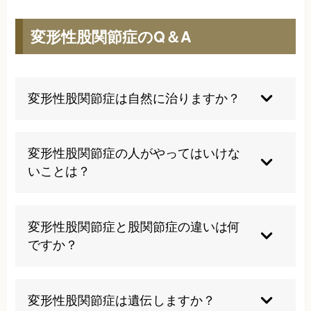
変形性股関節症のQ＆A
変形性股関節症は自然に治りますか？
変形性股関節症は進行性の疾患のため、自然治癒
は期待できません。しかし適切な治療により症状
変形性股関節症の人がやってはいけな
の改善や進行の抑制は可能です。
いことは？
激しい運動や重い物の持ち上げ、長時間の立ち仕
事など股関節に過度な負担をかける動作は避ける
変形性股関節症と股関節症の違いは何
べきです。
ですか？
股関節症は股関節の病気全般を指し、変形性股関
節症はその中でも軟骨の摩耗と骨の変形を特徴と
変形性股関節症は遺伝しますか？