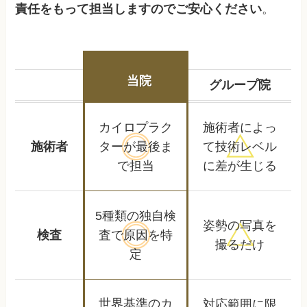
責任をもって担当しますのでご安心ください
。
当院
グループ院
カイロプラク
施術者によっ
施術者
ターが
最後ま
て
技術レベル
で担当
に差が生じる
5種類の独自検
姿勢の写真を
検査
査で
原因を特
撮るだけ
定
世界基準のカ
対応範囲に限