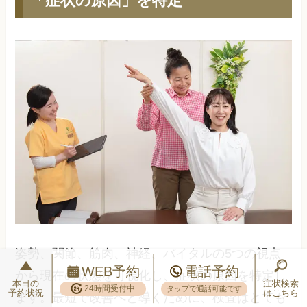
姿勢、関節、筋肉、神経、バイタルの5つの視点
WEB予約
電話予約
から現在の状態を可視化し、症状の原因を特定し
本日の
症状検索
24時間受付中
タップで通話可能です
予約状況
はこちら
ます。最短で改善へと導くために、検査はとても