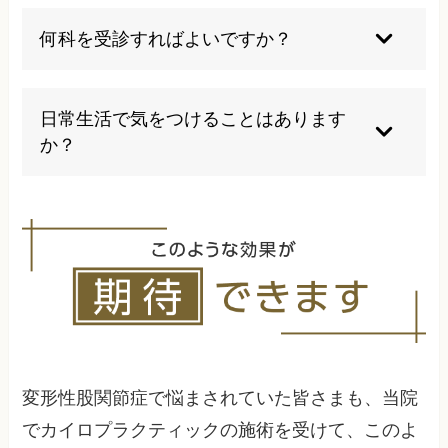
歩き始めの違和感、立ち上がり時の痛み、長時間
歩いた後の疲労感などが初期症状として現れるこ
何科を受診すればよいですか？
とが多いです。
まずは整形外科を受診することが一般的ですが、
カイロプラクティックなどの代替医療も選択肢の
日常生活で気をつけることはあります
一つです。
か？
適正体重の維持、股関節に負担をかけない動作の
心がけ、定期的な軽い運動などが重要です。
変形性股関節症で悩まされていた皆さまも、当院
でカイロプラクティックの施術を受けて、このよ