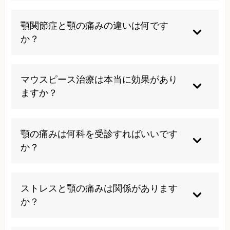
硬い食べ物の摂取、ガムを噛む、大きなあくび、
歯ぎしりや食いしばり、うつぶせ寝、頬杖をつく
顎関節症と顎の痛みの違いは何です
などの行為は症状を悪化させる可能性があるため
か？
避けるべきです。
顎の痛みは症状の一つであり、顎関節症は顎関節
や周辺筋肉のトラブルによる症状の総称です。顎
マウスピース治療は本当に効果があり
関節症には痛み以外にも開口障害や関節音などの
ますか？
症状が含まれます。
従来は一般的でしたが、最新の研究では治療目的
でのマウスピース使用は効果が疑問視されてお
顎の痛みは何科を受診すればいいです
り、むしろ症状を悪化させる可能性があることが
か？
指摘されています。
一般的には歯科や口腔外科を受診します。ただ
し、根本的な原因が姿勢や筋肉バランスにある場
ストレスと顎の痛みは関係があります
合は、カイロプラクティックなどの代替医療も選
か？
択肢の一つです。
密接な関係があります。ストレスにより無意識に