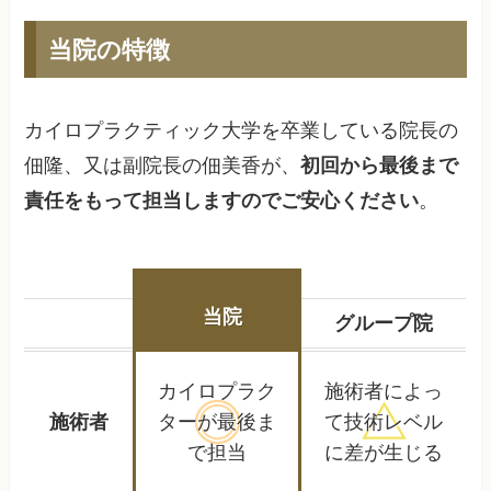
当院の特徴
カイロプラクティック大学を卒業している院長の
佃隆、又は副院長の佃美香が、
初回から最後まで
責任をもって担当しますのでご安心ください
。
当院
グループ院
カイロプラク
施術者によっ
施術者
ターが
最後ま
て
技術レベル
で担当
に差が生じる