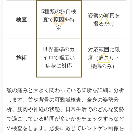
5種類の独自検
姿勢の写真を
検査
査で
原因を特
撮るだけ
定
世界基準のカ
対応範囲に限
イロで
幅広い
施術
度
（肩こり・
症状に対応
腰痛のみ）
顎の痛みと大きく関わっている箇所を詳細に分析
します。首や背骨の可動域検査、全身の姿勢分
析、筋肉や神経の状態、日常生活でのどんな姿勢
で過ごしている時間が多いかをチェックするなど
の検査をします。必要に応じてレントゲン画像を