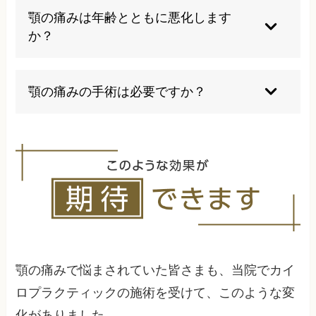
歯を食いしばったり、筋肉が緊張したりすること
顎の痛みは年齢とともに悪化します
で顎関節に負担がかかり、痛みを引き起こす主要
か？
な原因の一つです。
適切な治療を受けずに放置すると、加齢とともに
筋力低下や関節の変形が進行し、症状が悪化する
顎の痛みの手術は必要ですか？
可能性があります。早期の適切な対応により予
防・改善が可能です。
ほとんどの場合、手術は必要ありません。保存的
治療や代替医療により改善が期待できます。手術
は最後の選択肢として、他の治療法で効果が得ら
れない重篤な場合にのみ検討されます。
顎の痛みで悩まされていた皆さまも、当院でカイ
ロプラクティックの施術を受けて、このような変
化がありました。