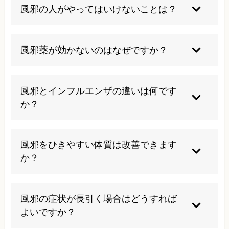
康な成人であれば3-7日程度で症状は改善します
風邪の人がやってはいけないことは？
が、免疫力が低下している場合は長引くことがあ
ります。
体を冷やす、激しい運動、アルコール摂取、睡眠
不足は避けましょう。また、無理に解熱しすぎる
風邪薬が効かないのはなぜですか？
と免疫機能を妨げる可能性があります。
風邪薬は症状を和らげるもので、ウイルス自体を
退治する薬ではありません。症状に合わない薬を
風邪とインフルエンザの違いは何です
使用している場合や、他の疾患の可能性もありま
か？
す。
風邪は徐々に症状が現れ比較的軽症ですが、イン
フルエンザは急激に高熱や全身症状が現れ、より
風邪をひきやすい体質は改善できます
重篤になる傾向があります。
か？
生活習慣の改善により免疫力を高めることで、風
邪をひきにくい体質に変えることは可能です。規
風邪の症状が長引く場合はどうすれば
則正しい生活と適度な運動が重要です。
よいですか？