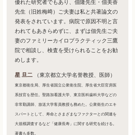
優れた研究者でもあり、佃隆先生・佃美香
先生（旧姓梅﨑）ご夫妻は私と共著論文の
発表をされています。病院で原因不明と言
われてもあきらめずに、まずは佃先生ご夫
妻のファミリーカイロプラクティック三鷹
院で相談し、検査を受けられることをお勧
めします。
星 旦二
（東京都立大学名誉教授、医師）
東京都衛生局、厚生省国立公衆衛生院、厚生省大臣官房医
系技官を歴任。聖路加看護大学、東京医科歯科大学などの
非常勤講師、放送大学客員教授も務めた。公衆衛生のエキ
スパートとして、寿命とさまざまなファクターとの関連を
大規模調査するなど「健康長寿」に関する研究を続ける。
著書も多数。