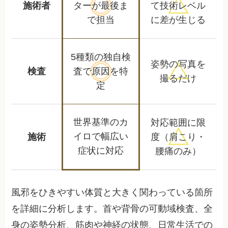
施術者
ターが
最後ま
て
技術レベル
で担当
に差が生じる
5種類の独自検
姿勢の写真を
検査
査で
原因を特
撮るだけ
定
世界基準のカ
対応範囲に限
イロで
幅広い
施術
度
（肩こり・
症状に対応
腰痛のみ）
風邪をひきやすい体質と大きく関わっている箇所
を詳細に分析します。首や背骨の可動域検査、全
身の姿勢分析、筋肉や神経の状態、日常生活での