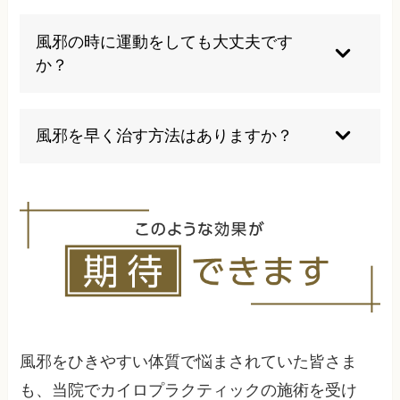
2週間以上症状が続く場合は、他の疾患の可能性
があるため医療機関を受診することをお勧めしま
風邪の時に運動をしても大丈夫です
す。特に咳が3週間以上続く場合は要注意です。
か？
発熱がある場合や体調が悪い時の運動は避けるべ
きです。軽い症状の場合でも、激しい運動は免疫
風邪を早く治す方法はありますか？
力を低下させる可能性があります。
十分な休息、適切な水分補給、栄養バランスの良
い食事、体を温めることが基本です。特効薬はな
いため、自然治癒力を高めることが重要です。
風邪をひきやすい体質で悩まされていた皆さま
も、当院でカイロプラクティックの施術を受け