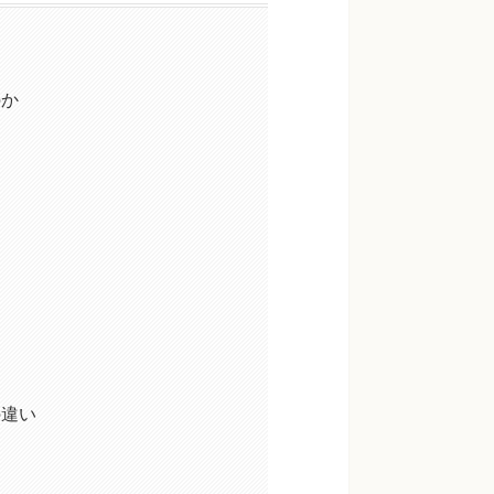
のか
の違い