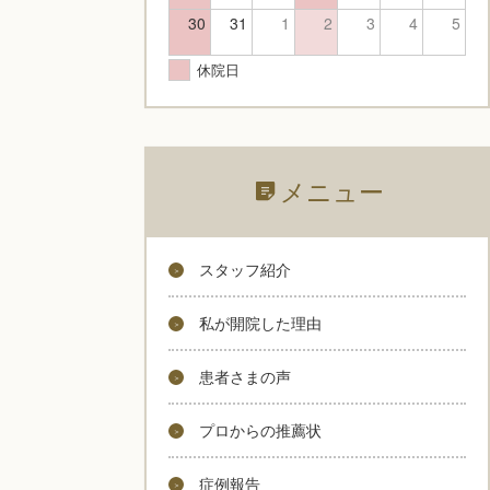
30
31
1
2
3
4
5
休院日
メニュー
スタッフ紹介
私が開院した理由
患者さまの声
プロからの推薦状
症例報告