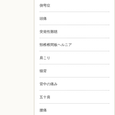
側弯症
頭痛
突発性難聴
頸椎椎間板ヘルニア
肩こり
猫背
背中の痛み
五十肩
腰痛