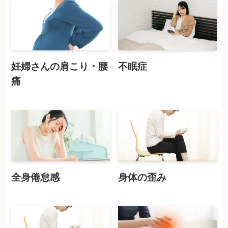
妊婦さんの肩こり・腰
不眠症
痛
全身倦怠感
身体の歪み