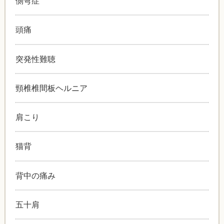
側弯症
頭痛
突発性難聴
頸椎椎間板ヘルニア
肩こり
猫背
背中の痛み
五十肩