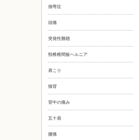
側弯症
頭痛
突発性難聴
頸椎椎間板ヘルニア
肩こり
猫背
背中の痛み
五十肩
腰痛