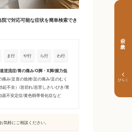
当院で対応可能な症状を簡単検索でき
本日の予約状況
ま行
や行
ら行
わ行
/
道逆流症/胃の痛み
O脚・X脚/握力低
の痛み/足首の捻挫/足の痛み/足のむく
勃起不全）/息切れ/息苦しさ/いびき/胃
運動器不安定症/黄色靱帯骨化症など
お気軽にご相談ください。