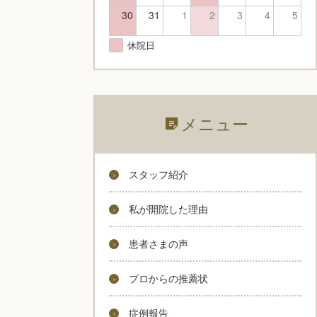
30
31
1
2
3
4
5
休院日
メニュー
スタッフ紹介
私が開院した理由
患者さまの声
プロからの推薦状
症例報告