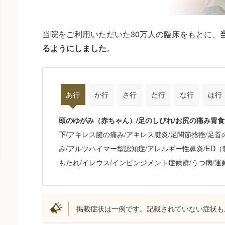
当院をご利用いただいた30万人の臨床をもとに、
るようにしました
。
あ行
か行
さ行
た行
な行
は行
頭のゆがみ（赤ちゃん）/足のしびれ/お尻の痛み胃食
/アキレス腱の痛み/アキレス腱炎/足関節捻挫/足首
下
み/アルツハイマー型認知症/アレルギー性鼻炎/ED（
もたれ/イレウス/インピンジメント症候群/うつ病/
掲載症状は一例です。記載されていない症状も