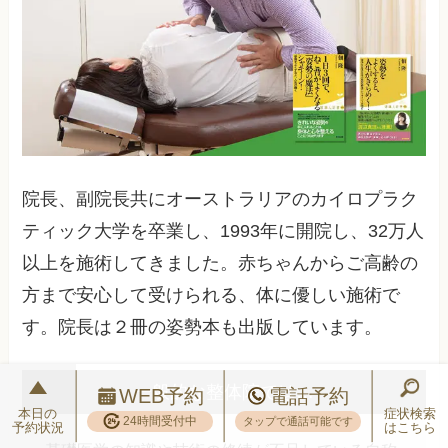
院長、副院長共にオーストラリアのカイロプラク
ティック大学を卒業し、1993年に開院し、32万人
以上を施術してきました。赤ちゃんからご高齢の
方まで安心して受けられる、体に優しい施術で
す。院長は２冊の姿勢本も出版しています。
一般的な整体院では…
WEB予約
電話予約
本日の
症状検索
24時間受付中
タップで通話可能です
予約状況
はこちら