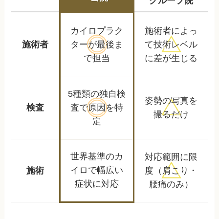
グループ院
カイロプラク
施術者によっ
施術者
ターが
最後ま
て
技術レベル
で担当
に差が生じる
5種類の独自検
姿勢の写真を
検査
査で
原因を特
撮るだけ
定
世界基準のカ
対応範囲に限
イロで
幅広い
施術
度
（肩こり・
症状に対応
腰痛のみ）