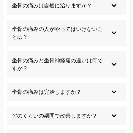
坐骨の痛みは自然に治りますか？
軽度の場合は適切な休息により改善することもあ
りますが、慢性化している場合は根本原因を解決
坐骨の痛みの人がやってはいけないこ
しない限り自然治癒は困難です。放置すると症状
とは？
が悪化する可能性があります。
長時間の座位、硬い椅子での作業、急激な立ち上
がり、無理な運動などは症状を悪化させる可能性
坐骨の痛みと坐骨神経痛の違いは何で
があります。専門家の指導を受けることが重要で
すか？
す。
坐骨の痛みは坐骨という骨の部分の痛みですが、
坐骨神経痛は坐骨神経の通り道に沿って足先まで
坐骨の痛みは完治しますか？
広がる痛みやしびれが特徴です。症状の範囲が異
なります。
適切な治療により症状の改善は期待できますが、
原因や重症度により個人差があります。早期の適
どのくらいの期間で改善しますか？
切な対処が改善の鍵となります。
症状の程度や原因により異なりますが、適切な治