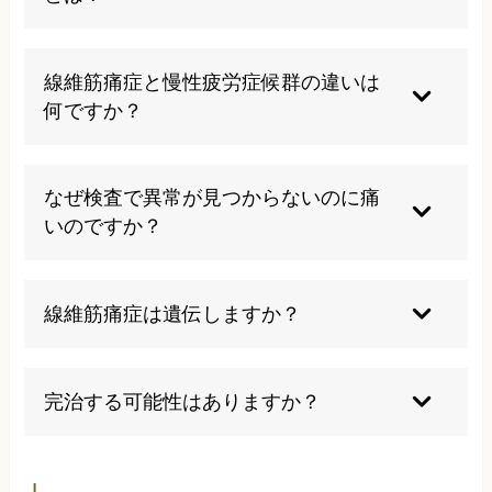
痛みを半分以下に軽減できる可能性が高くなりま
す。
過度な運動や無理な活動は症状を悪化させるため
避けるべきです。また、ストレスの蓄積や睡眠不
線維筋痛症と慢性疲労症候群の違いは
足も症状を増悪させるため、規則正しい生活リズ
何ですか？
ムを心がけることが重要です。
線維筋痛症は全身の痛みが主症状で、慢性疲労症
候群は極度の疲労感が中心です。ただし、約9割
なぜ検査で異常が見つからないのに痛
の線維筋痛症患者に疲労感があり、両方を併発す
いのですか？
るケースも少なくありません。
線維筋痛症の痛みは組織の損傷ではなく、脳の痛
みを処理する機能の異常によるものです。そのた
線維筋痛症は遺伝しますか？
め従来の検査では異常が検出されませんが、痛み
は確実に存在しています。
明確な遺伝性は証明されていませんが、家族内で
の発症例があることから、遺伝的素因が関与して
完治する可能性はありますか？
いる可能性は指摘されています。ただし、環境要
因の影響も大きいと考えられています。
完全な治癒は困難ですが、適切な治療により日常
生活に支障のない程度まで症状をコントロールす