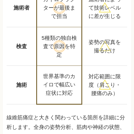
施術者
ターが
最後ま
て
技術レベル
で担当
に差が生じる
5種類の独自検
姿勢の写真を
検査
査で
原因を特
撮るだけ
定
世界基準のカ
対応範囲に限
イロで
幅広い
施術
度
（肩こり・
症状に対応
腰痛のみ）
線維筋痛症と大きく関わっている箇所を詳細に分
析します。全身の姿勢分析、筋肉や神経の状態、