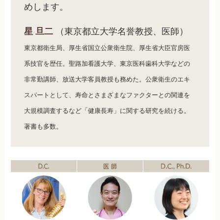
めします。
星 旦二
（東京都立大学名誉教授、医師）
東京都衛生局、厚生省国立公衆衛生院、厚生省大臣官房医
系技官を歴任。聖路加看護大学、東京医科歯科大学などの
非常勤講師、放送大学客員教授も務めた。公衆衛生のエキ
スパートとして、寿命とさまざまなファクターとの関連を
大規模調査するなど「健康長寿」に関する研究を続ける。
著書も多数。