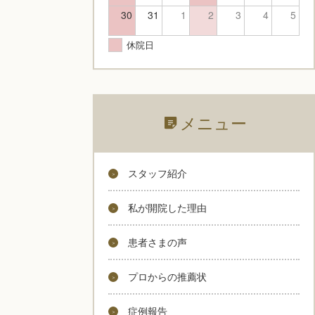
30
31
1
2
3
4
5
休院日
メニュー
スタッフ紹介
私が開院した理由
患者さまの声
プロからの推薦状
症例報告