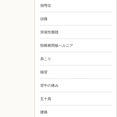
側弯症
頭痛
突発性難聴
頸椎椎間板ヘルニア
肩こり
猫背
背中の痛み
五十肩
腰痛