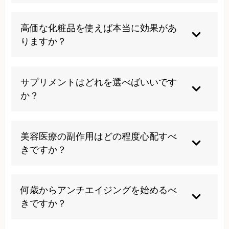
過度な紫外線暴露、喫煙、過度な飲酒、不規則な
生活習慣、極端なダイエット、ストレスの放置な
高価な化粧品を使えば本当に効果があ
どは老化を加速させるため避けるべきです。
りますか？
価格と効果は必ずしも比例しません。重要なのは
自分の肌質や悩みに合った成分が含まれているか
サプリメントはどれを選べばいいです
です。継続使用が前提となります。
か？
個人の栄養状態や体質により異なるため、専門家
に相談して血液検査などを基に選択することをお
美容医療の副作用はどの程度心配すべ
勧めします。万能なサプリメントは存在しませ
きですか？
ん。
一般的に軽微で一過性のものが多いですが、施術
前に十分な説明を受け、信頼できる医療機関で行
何歳からアンチエイジングを始めるべ
うことが重要です。
きですか？
予防的観点から20代後半から30代前半が理想的で