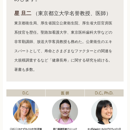
星 旦二
（東京都立大学名誉教授、医師）
東京都衛生局、厚生省国立公衆衛生院、厚生省大臣官房医
系技官を歴任。聖路加看護大学、東京医科歯科大学などの
非常勤講師、放送大学客員教授も務めた。公衆衛生のエキ
スパートとして、寿命とさまざまなファクターとの関連を
大規模調査するなど「健康長寿」に関する研究を続ける。
著書も多数。