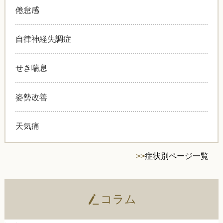
倦怠感
自律神経失調症
せき喘息
姿勢改善
天気痛
>>
症状別ページ一覧
コラム