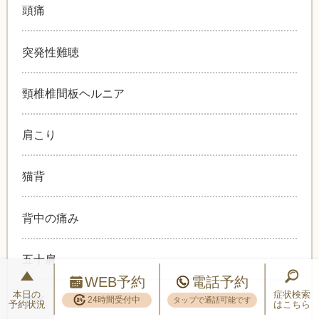
頭痛
突発性難聴
頸椎椎間板ヘルニア
肩こり
猫背
背中の痛み
五十肩
WEB予約
電話予約
本日の
症状検索
腰痛
24時間受付中
タップで通話可能です
予約状況
はこちら