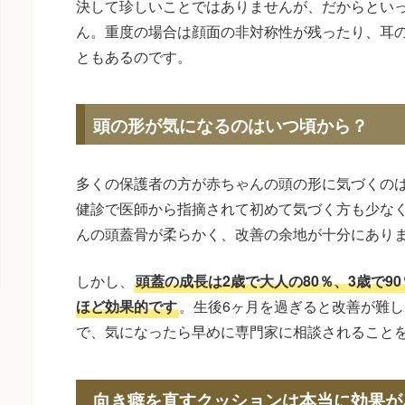
決して珍しいことではありませんが、だからとい
ん。重度の場合は顔面の非対称性が残ったり、耳
ともあるのです。
頭の形が気になるのはいつ頃から？
多くの保護者の方が赤ちゃんの頭の形に気づくのは
健診で医師から指摘されて初めて気づく方も少な
んの頭蓋骨が柔らかく、改善の余地が十分にあり
しかし、
頭蓋の成長は2歳で大人の80％、3歳で9
ほど効果的です
。生後6ヶ月を過ぎると改善が難
で、気になったら早めに専門家に相談されること
向き癖を直すクッションは本当に効果が