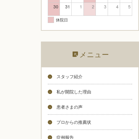
30
31
1
2
3
4
5
休院日
メニュー
スタッフ紹介
私が開院した理由
患者さまの声
プロからの推薦状
症例報告