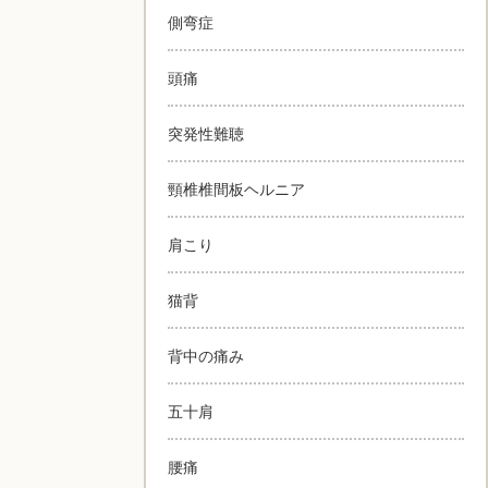
側弯症
頭痛
突発性難聴
頸椎椎間板ヘルニア
肩こり
猫背
背中の痛み
五十肩
腰痛